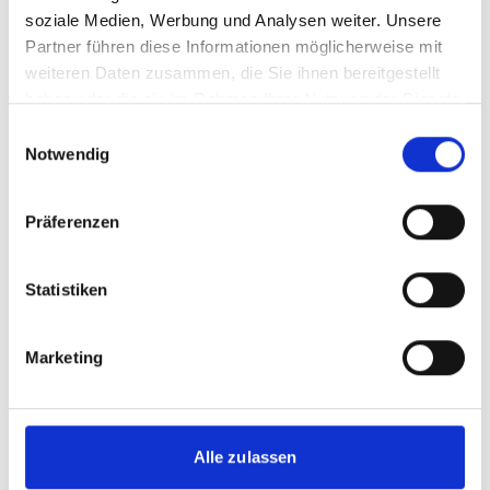
soziale Medien, Werbung und Analysen weiter. Unsere
Partner führen diese Informationen möglicherweise mit
weiteren Daten zusammen, die Sie ihnen bereitgestellt
haben oder die sie im Rahmen Ihrer Nutzung der Dienste
gesammelt haben.
Einwilligungsauswahl
Notwendig
Präferenzen
Statistiken
Marketing
Entdecken Sie zeitgemäße
Buchhaltung.
Alle zulassen